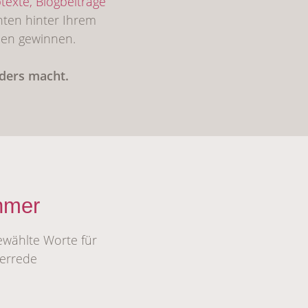
texte,
Blogbeiträge
hten hinter Ihrem
den gewinnen.
nders macht.
hmer