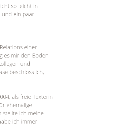
ht so leicht in
 und ein paar
 Relations einer
og es mir den Boden
Kollegen und
se beschloss ich,
4, als freie Texterin
für ehemalige
 stellte ich meine
habe ich immer