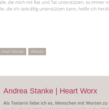
lle, die mich mit Rat und Tat unterstützen, es immer 
ie, die ich tatkräftig unterstützen kann, heiße ich herz
Heart Worker
Website
Andrea Stanke | Heart Worx
Als Texterin liebe ich es, Menschen mit Worten z