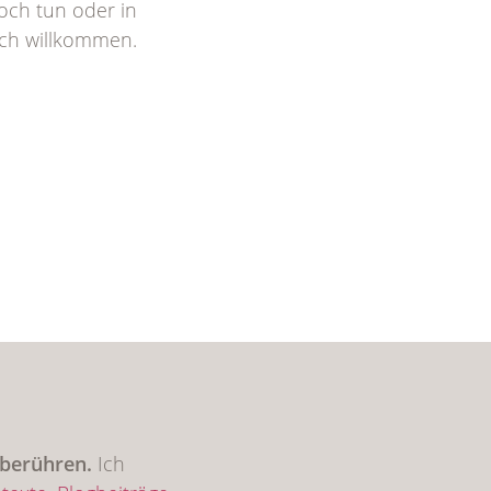
noch tun oder in
lich willkommen.
u berühren.
Ich