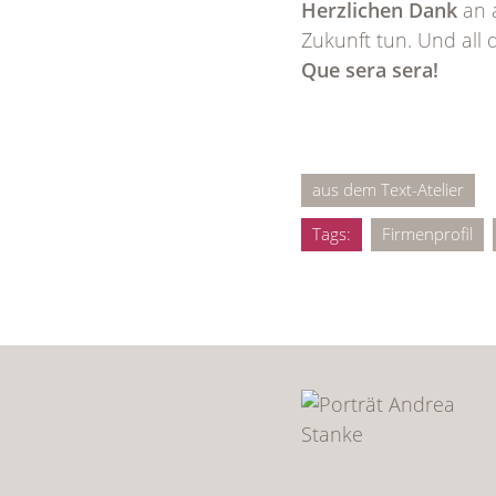
Herzlichen Dank
an a
Zukunft tun. Und all d
Que sera sera!
aus dem Text-Atelier
Tags:
Firmenprofil