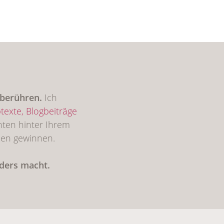
u berühren.
Ich
texte,
Blogbeiträge
hten hinter Ihrem
den gewinnen.
nders macht.