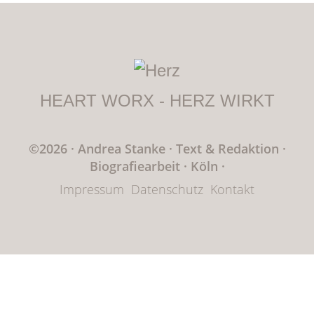
HEART WORX - HERZ WIRKT
©2026 · Andrea Stanke
·
Text & Redaktion
·
Biografiearbeit · Köln
·
Impressum
Datenschutz
Kontakt